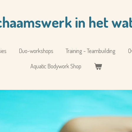
chaamswerk in het wa
ies
Duo-workshops
Training - Teambuilding
O
Aquatic Bodywork Shop