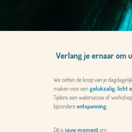
Verlang je ernaar om u
We zetten de knop van je dagdagelijk
maken voor een
gelukzalig, licht
Tijdens ee
n watersessie of worksho
bijzondere
ontspanning
.
Dit is
jouw moment
om: