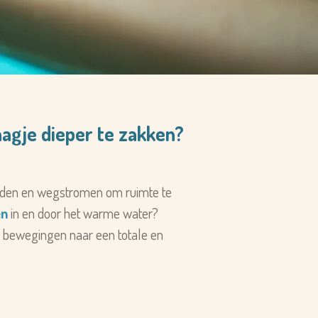
aagje dieper te zakken?
lijden en wegstromen om ruimte te
en
in en door het warme water?
che bewegingen naar een
totale en