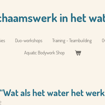
chaamswerk in het wa
ies
Duo-workshops
Training - Teambuilding
O
Aquatic Bodywork Shop
“Wat als het water het werk
2