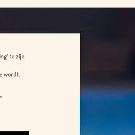
ng’ te zijn.
je wordt.
”