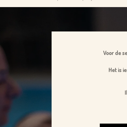
Voor de ses
Het is i
I