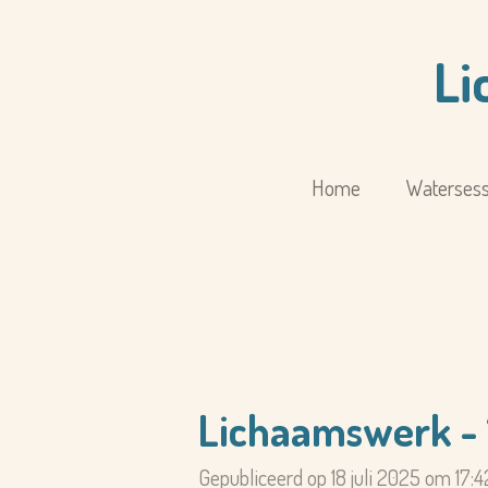
Ga
direct
Li
naar
de
hoofdinhoud
Home
Watersess
Lichaamswerk - 
Gepubliceerd op 18 juli 2025 om 17:4