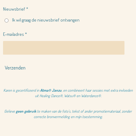
Nieuwsbrief *
Ik wil graag de nieuwsbrief ontvangen
E-mailadres *
Verzenden
Karen is gecertificeerd in
Atma® Janzu
, en combineert haar sessies met extra invloeden
uit Healing Dance®, Watsu® en Waterdance®.
Gelieve
geen gebruik
te maken van de foto's, tekst of ander promotiemateriaal, zonder
correcte bronvermelding en mijn toestemming.