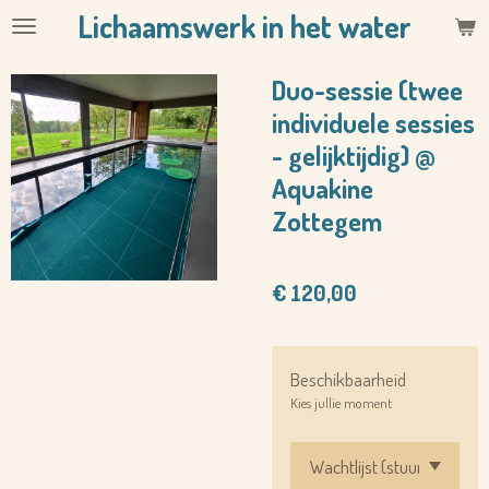
Lichaamswerk in het water
Ga
direct
naar
Duo-sessie (twee
de
individuele sessies
hoofdinhoud
- gelijktijdig) @
Aquakine
Zottegem
€ 120,00
Beschikbaarheid
Kies jullie moment